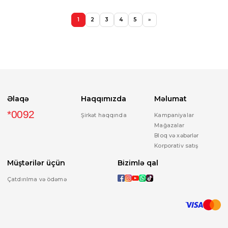
1
2
3
4
5
»
Əlaqə
Haqqımızda
Məlumat
*0092
Şirkət haqqında
Kampaniyalar
Mağazalar
Bloq və xəbərlər
Korporativ satış
Müştərilər üçün
Bizimlə qal
Çatdırılma və ödəmə