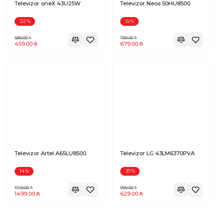
Televizor oneX 43U25W
Televizor Neos 50HU8500
22
%
15
%
589.00
799.00
459.00
679.00
Televizor Artel A65LU8500
Televizor LG 43LM6370PVA
14
%
37
%
1749.00
999.00
1499.00
629.00