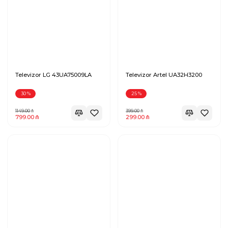
Televizor LG 43UA75009LA
Televizor Artel UA32H3200
30
%
25
%
1149.00
399.00
799.00
299.00