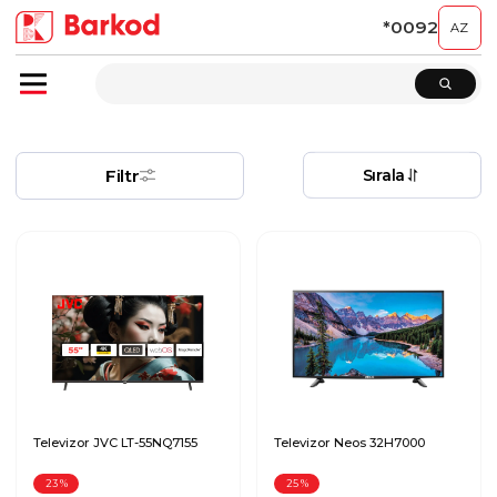
*0092
AZ
Filtr
Sırala
Televizor JVC LT-55NQ7155
Televizor Neos 32H7000
23
%
25
%