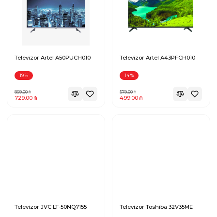
Televizor Artel A50PUCH010
Televizor Artel A43PFCH010
19
%
14
%
899.00
579.00
729.00
499.00
Televizor JVC LT-50NQ7155
Televizor Toshiba 32V35ME