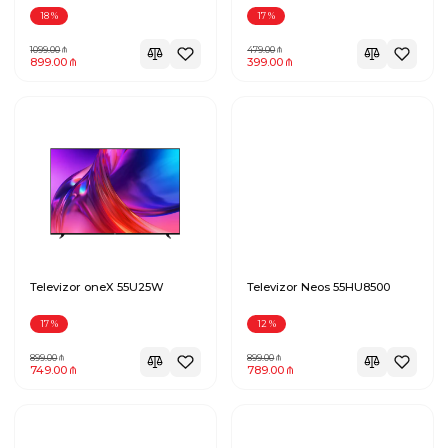
18
%
17
%
1099.00
479.00
899.00
399.00
Televizor oneX 55U25W
Televizor Neos 55HU8500
17
%
12
%
899.00
899.00
749.00
789.00